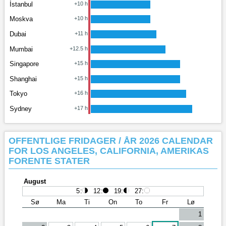
İstanbul
+10 h
Moskva
+10 h
Dubai
+11 h
Mumbai
+12.5 h
Singapore
+15 h
Shanghai
+15 h
Tokyo
+16 h
Sydney
+17 h
OFFENTLIGE FRIDAGER / ÅR 2026 CALENDAR
FOR LOS ANGELES, CALIFORNIA, AMERIKAS
FORENTE STATER
August
5
:
12
:
19
:
27
:
Sø
Ma
Ti
On
To
Fr
Lø
1