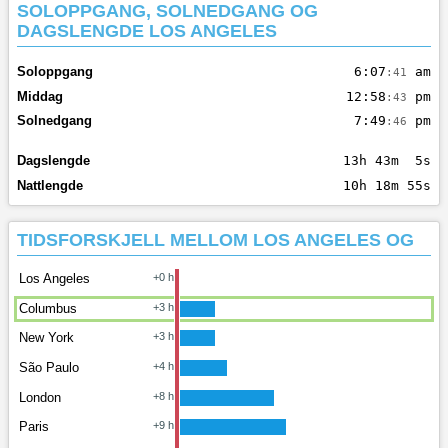
SOLOPPGANG, SOLNEDGANG OG
DAGSLENGDE LOS ANGELES
Soloppgang
6:07
am
:41
Middag
12:58
pm
:43
Solnedgang
7:49
pm
:46
Dagslengde
13h 43m 5s
Nattlengde
10h 18m 55s
TIDSFORSKJELL MELLOM LOS ANGELES OG
Los Angeles
+0 h
Columbus
+3 h
New York
+3 h
São Paulo
+4 h
London
+8 h
Paris
+9 h