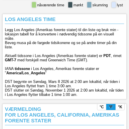
nåværende time
mørkt
skumring
lyst
LOS ANGELES TIME
Legg Los Angeles (Amerikas forente stater) til din liste og bruk min -
lokasjon tabell for å konvertere i nødvendig tidssone på en visuell
måte.
Beveg musa på de fargede tidsikonene og se på andre timer på din
liste.
Aktuell tidssone i Los Angeles (Amerikas forente stater) er
PDT
, rimet
GMT-7
med forskjell med Greenwich Time (GMT).
IANA
tidssone
i Los Angeles, Amerikas forente stater er
"
America/Los_Angeles
"
DST begynte on Søndag, Mars 8 2026 at 2:00 am lokaltid, når tiden i
Los Angeles flyttet fram 1 time 3:00 am.
DST slutter on Søndag, November 1 2026 at 2:00 am lokaltid, når tiden
i Los Angeles flytter tilbake 1 time 1:00 am.
°C
°F
°K
VÆRMELDING
FOR LOS ANGELES, CALIFORNIA, AMERIKAS
FORENTE STATER