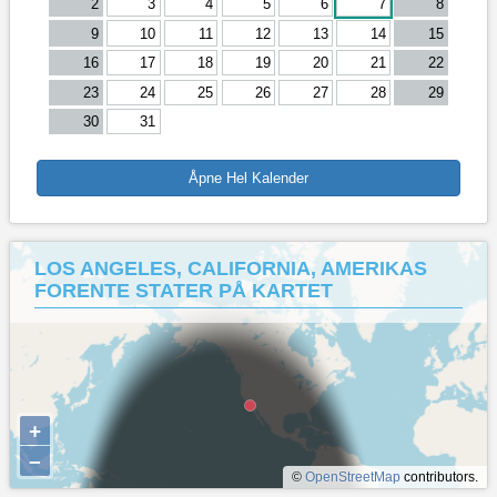
2
3
4
5
6
7
8
9
10
11
12
13
14
15
16
17
18
19
20
21
22
23
24
25
26
27
28
29
30
31
Åpne Hel Kalender
LOS ANGELES, CALIFORNIA, AMERIKAS
FORENTE STATER PÅ KARTET
+
–
©
OpenStreetMap
contributors.