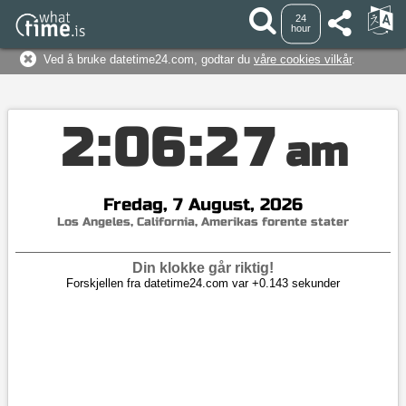
24
hour
Ved å bruke datetime24.com, godtar du
våre cookies vilkår
.
2
:
0
6
:
2
7
am
Fredag, 7 August, 2026
Los Angeles, California, Amerikas forente stater
Din klokke går riktig!
Forskjellen fra datetime24.com var +0.143 sekunder