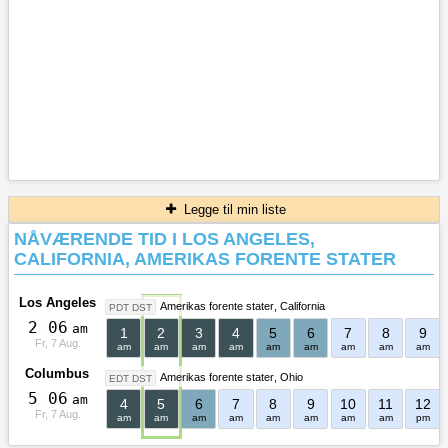
Legge til min liste
NÅVÆRENDE TID I LOS ANGELES,
CALIFORNIA, AMERIKAS FORENTE STATER
Los Angeles
Amerikas forente stater
California
PDT DST
2
:
0
6
am
1
2
3
4
5
6
7
8
9
Fr, 7 Aug.
am
am
am
am
am
am
am
am
am
Columbus
Amerikas forente stater
Ohio
EDT DST
5
:
0
6
am
4
5
6
7
8
9
10
11
12
Fr, 7 Aug.
am
am
am
am
am
am
am
am
pm