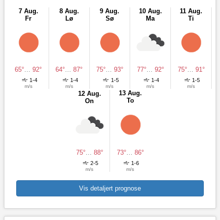
7 Aug.
8 Aug.
9 Aug.
10 Aug.
11 Aug.
Fr
Lø
Sø
Ma
Ti
65°
…
92°
64°
…
87°
75°
…
93°
77°
…
92°
75°
…
91°
1-4
1-4
1-5
1-4
1-5
m/s
m/s
m/s
m/s
m/s
13 Aug.
12 Aug.
To
On
75°
…
88°
73°
…
86°
2-5
1-6
m/s
m/s
Vis detaljert prognose