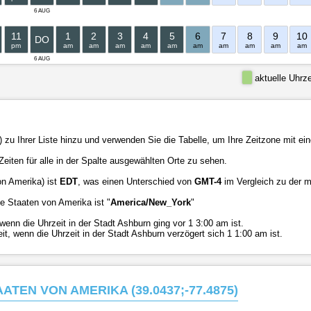
6 AUG
11
1
2
3
4
5
6
7
8
9
10
DO
pm
am
am
am
am
am
am
am
am
am
am
6 AUG
aktuelle Uhrze
zu Ihrer Liste hinzu und verwenden Sie die Tabelle, um Ihre Zeitzone mit ein
eiten für alle in der Spalte ausgewählten Orte zu sehen.
on Amerika) ist
EDT
, was einen Unterschied von
GMT-4
im Vergleich zu der m
e Staaten von Amerika ist "
America/New_York
"
nn die Uhrzeit in der Stadt Ashburn ging vor 1 3:00 am ist.
 wenn die Uhrzeit in der Stadt Ashburn verzögert sich 1 1:00 am ist.
ATEN VON AMERIKA (39.0437;-77.4875)