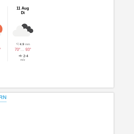
11 Aug
Di
4.9
mm
°
70°
…
93°
2-4
m/z
RN