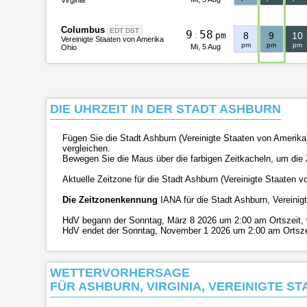
Columbus
EDT DST
9
:
5
8
pm
8
9
10
Vereinigte Staaten von Amerika
pm
pm
pm
Mi, 5 Aug
Ohio
DIE UHRZEIT IN DER STADT ASHBURN
Fügen Sie die Stadt Ashburn (Vereinigte Staaten von Amerika) 
vergleichen.
Bewegen Sie die Maus über die farbigen Zeitkacheln, um die Z
Aktuelle Zeitzone für die Stadt Ashburn (Vereinigte Staaten v
Die Zeitzonenkennung
IANA für die Stadt Ashburn, Vereinigt
HdV begann der Sonntag, März 8 2026 um 2:00 am Ortszeit, we
HdV endet der Sonntag, November 1 2026 um 2:00 am Ortszeit,
WETTERVORHERSAGE
FÜR ASHBURN, VIRGINIA, VEREINIGTE STA