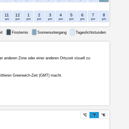
11
12
1
2
3
4
5
6
7
8
9
10
am
pm
pm
pm
pm
pm
pm
pm
pm
pm
pm
pm
it
Finsternis
Sonnenuntergang
Tageslichtstunden
er anderen Zone oder einer anderen Ortszeit visuell zu
ittleren Greenwich-Zeit (GMT) macht.
°C
°F
°K