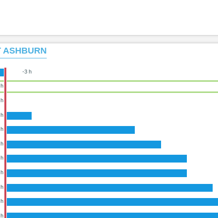
T ASHBURN
-3 h
 h
 h
 h
 h
 h
 h
 h
 h
 h
 h