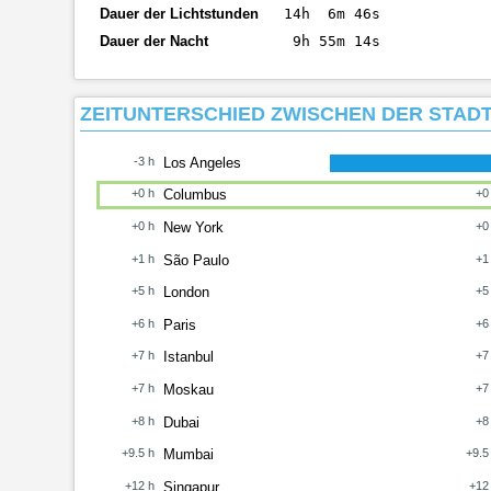
Dauer der Lichtstunden
14h 6m 46s
Dauer der Nacht
9h 55m 14s
ZEITUNTERSCHIED ZWISCHEN DER STAD
-3 h
Los Angeles
+0 h
Columbus
+0
+0 h
New York
+0
+1 h
São Paulo
+1
+5 h
London
+5
+6 h
Paris
+6
+7 h
Istanbul
+7
+7 h
Moskau
+7
+8 h
Dubai
+8
+9.5 h
Mumbai
+9.5
+12 h
Singapur
+12