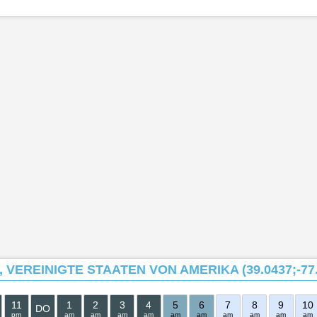
 VEREINIGTE STAATEN VON AMERIKA (39.0437;-77.
11
1
2
3
4
5
6
7
8
9
10
DO
pm
am
am
am
am
am
am
am
am
am
am