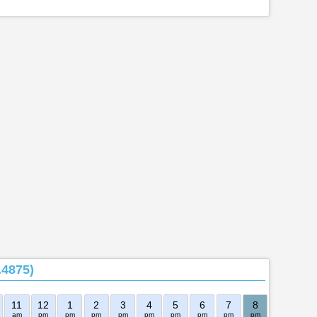
4875)
11
12
1
2
3
4
5
6
7
8
9
10
am
pm
pm
pm
pm
pm
pm
pm
pm
pm
pm
pm