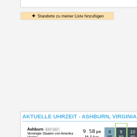
Standorte zu meiner Liste hinzufügen
AKTUELLE UHRZEIT - ASHBURN, VIRGINIA,
Ashburn
EDT DST
9
:
5
8
pm
8
9
10
Vereinigte Staaten von Amerika
pm
pm
pm
Mi, 5 Aug
Virginia