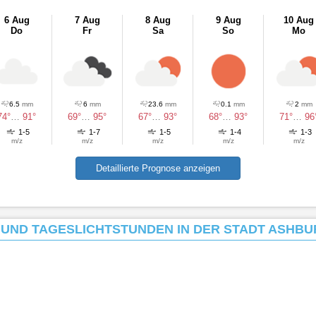
6 Aug
7 Aug
8 Aug
9 Aug
10 Aug
Do
Fr
Sa
So
Mo
6.5
mm
6
mm
23.6
mm
0.1
mm
2
mm
74°
…
91°
69°
…
95°
67°
…
93°
68°
…
93°
71°
…
96
1-5
1-7
1-5
1-4
1-3
m/z
m/z
m/z
m/z
m/z
Detaillierte Prognose anzeigen
ND TAGESLICHTSTUNDEN IN DER STADT ASHBU