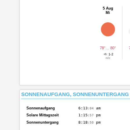
5 Aug
Mi
78°
…
80°
1-2
m/z
SONNENAUFGANG, SONNENUNTERGANG U
Sonnenaufgang
6:13
am
:04
Solare Mittagszeit
1:15
pm
:57
Sonnenuntergang
8:18
pm
:50