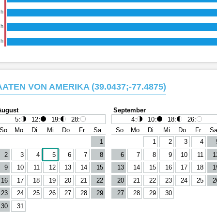
 h
 h
 h
ATEN VON AMERIKA (39.0437;-77.4875)
August
September
5
:
12
:
19
:
28
:
4
:
10
:
18
:
26
:
So
Mo
Di
Mi
Do
Fr
Sa
So
Mo
Di
Mi
Do
Fr
S
1
1
2
3
4
2
3
4
5
6
7
8
6
7
8
9
10
11
1
9
10
11
12
13
14
15
13
14
15
16
17
18
1
16
17
18
19
20
21
22
20
21
22
23
24
25
2
23
24
25
26
27
28
29
27
28
29
30
30
31