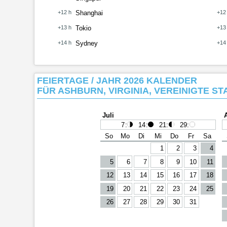
+12 h
Shanghai
+12
+13 h
Tokio
+13
+14 h
Sydney
+14
FEIERTAGE / JAHR 2026 KALENDER
FÜR ASHBURN, VIRGINIA, VEREINIGTE STA
Juli
7
:
14
:
21
:
29
:
So
Mo
Di
Mi
Do
Fr
Sa
1
2
3
4
5
6
7
8
9
10
11
12
13
14
15
16
17
18
19
20
21
22
23
24
25
26
27
28
29
30
31