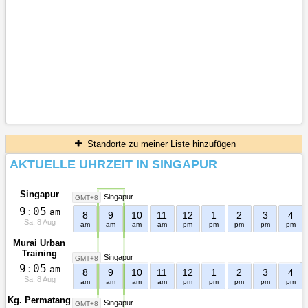
Standorte zu meiner Liste hinzufügen
AKTUELLE UHRZEIT IN SINGAPUR
Singapur
Singapur
GMT+8
9
:
0
5
am
8
9
10
11
12
1
2
3
4
Sa, 8 Aug
am
am
am
am
pm
pm
pm
pm
pm
Murai Urban
Training
Singapur
GMT+8
Facility
9
:
0
5
am
8
9
10
11
12
1
2
3
4
Sa, 8 Aug
am
am
am
am
pm
pm
pm
pm
pm
Kg. Permatang
Singapur
GMT+8