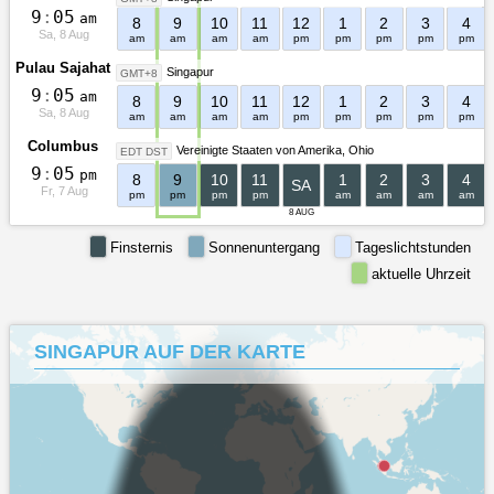
9
:
0
5
am
8
9
10
11
12
1
2
3
4
Sa, 8 Aug
am
am
am
am
pm
pm
pm
pm
pm
Pulau Sajahat
Singapur
GMT+8
9
:
0
5
am
8
9
10
11
12
1
2
3
4
Sa, 8 Aug
am
am
am
am
pm
pm
pm
pm
pm
Columbus
Vereinigte Staaten von Amerika
Ohio
EDT DST
9
:
0
5
pm
8
9
10
11
1
2
3
4
SA
Fr, 7 Aug
pm
pm
pm
pm
am
am
am
am
8 AUG
Finsternis
Sonnenuntergang
Tageslichtstunden
aktuelle Uhrzeit
SINGAPUR AUF DER KARTE