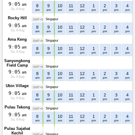
9
:
0
5
am
8
9
10
11
12
1
2
3
4
Sa, 8 Aug
am
am
am
am
pm
pm
pm
pm
pm
Rocky Hill
Singapur
GMT+8
9
:
0
5
am
8
9
10
11
12
1
2
3
4
Sa, 8 Aug
am
am
am
am
pm
pm
pm
pm
pm
Ama Keng
Singapur
GMT+8
9
:
0
5
am
8
9
10
11
12
1
2
3
4
Sa, 8 Aug
am
am
am
am
pm
pm
pm
pm
pm
Sanyongkong
Field Camp
Singapur
GMT+8
9
:
0
5
am
8
9
10
11
12
1
2
3
4
Sa, 8 Aug
am
am
am
am
pm
pm
pm
pm
pm
Ubin Village
Singapur
GMT+8
9
:
0
5
am
8
9
10
11
12
1
2
3
4
Sa, 8 Aug
am
am
am
am
pm
pm
pm
pm
pm
Pulau Tekong
Singapur
GMT+8
9
:
0
5
am
8
9
10
11
12
1
2
3
4
Sa, 8 Aug
am
am
am
am
pm
pm
pm
pm
pm
Pulau Sajahat
Kechil
Singapur
GMT+8